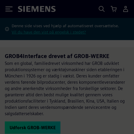
Siemens
Denne side vises ved hjælp af automatiseret oversættelse.
Vil du have den vist på engelsk i stedet?
GROB4Interface drevet af GROB-WERKE
Som en global, familiedrevet virksomhed har GROB udviklet
produktionssystemer og værktøjsmaskiner siden etableringen i
München i 1926 og er stadig i vækst. Deres kunder omfatter
verdens førende bilproducenter, deres komponentleverandører
og andre anerkendte virksomheder fra forskellige sektorer. De
garanterer altid den bedst mulige kvalitet gennem vores
produktionsfaciliteter i Tyskland, Brasilien, Kina, USA, Italien og
Indien samt deres verdensomspændende servicecentre og
salgsdatterselskaber.
Udforsk GROB-WERKE