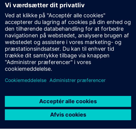
Select...
Dataindsamling og on-
premise behandling
Data indsamles fra autoklaver, ovne, robotter og
bearbejdningscentre og stilles til rådighed for MES.