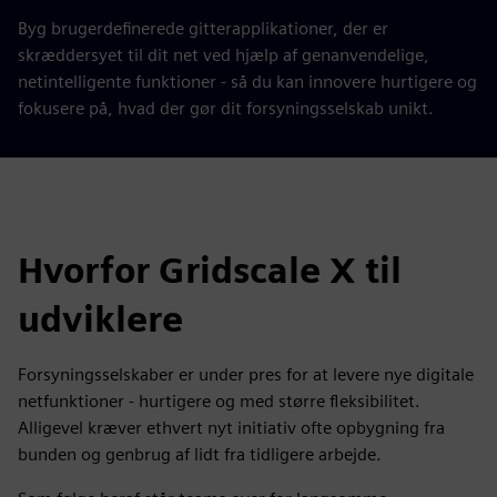
Byg brugerdefinerede gitterapplikationer, der er
skræddersyet til dit net ved hjælp af genanvendelige,
netintelligente funktioner - så du kan innovere hurtigere og
fokusere på, hvad der gør dit forsyningsselskab unikt.
Hvorfor Gridscale X til
udviklere
Forsyningsselskaber er under pres for at levere nye digitale
netfunktioner - hurtigere og med større fleksibilitet.
Alligevel kræver ethvert nyt initiativ ofte opbygning fra
bunden og genbrug af lidt fra tidligere arbejde.