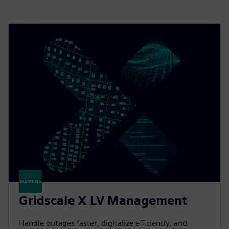
Gridscale X LV Management
Handle outages faster, digitalize efficiently, and