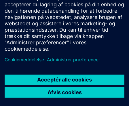
Gridscale X Flexibility Manager
Gridscale X Flexibility Manager helps DSOs forecast
grid risks, coordinate flexibility, and prevent
congestion.