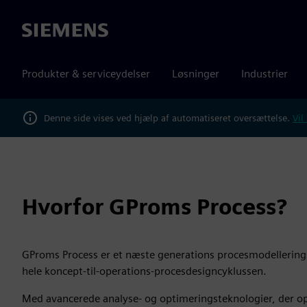
Siemens
Produkter & serviceydelser
Løsninger
Industrier
Denne side vises ved hjælp af automatiseret oversættelse.
Vil
Hvorfor GProms Process?
GProms Process er et næste generations procesmodellerings
hele koncept-til-operations-procesdesigncyklussen.
Med avancerede analyse- og optimeringsteknologier, der ope