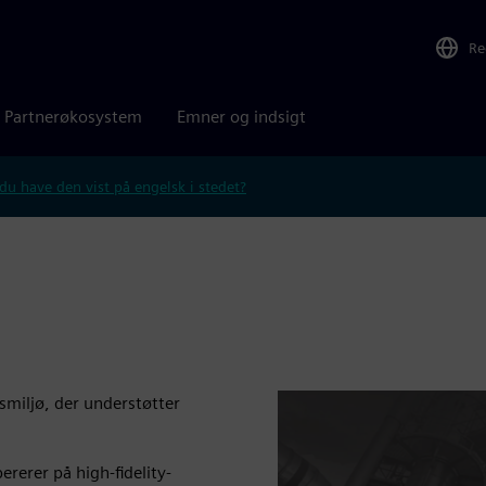
Re
Partnerøkosystem
Emner og indsigt
 du have den vist på engelsk i stedet?
miljø, der understøtter
rerer på high-fidelity-