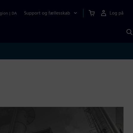
Support og fællesskab
Log på
gion
|
DA
S
m
S
A