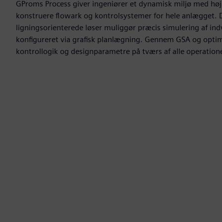
GProms Process giver ingeniører et dynamisk miljø med høj kv
konstruere flowark og kontrolsystemer for hele anlægget. 
ligningsorienterede løser muliggør præcis simulering af ind
konfigureret via grafisk planlægning. Gennem GSA og opti
kontrollogik og designparametre på tværs af alle operationel