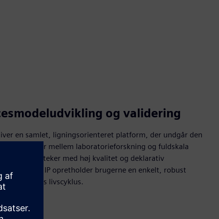
cesmodeludvikling og validering
er en samlet, ligningsorienteret platform, der undgår den
blede modeller mellem laboratorieforskning og fuldskala
egrere biblioteker med høj kvalitet og deklarativ
il proprietær IP opretholder brugerne en enkelt, robust
e ingeniørens livscyklus.