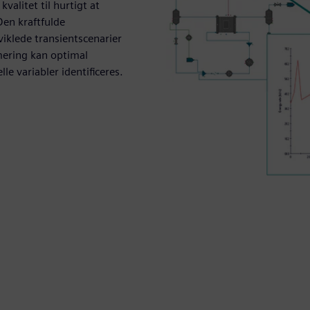
alitet til hurtigt at
Den kraftfulde
viklede transientscenarier
mering kan optimal
le variabler identificeres.