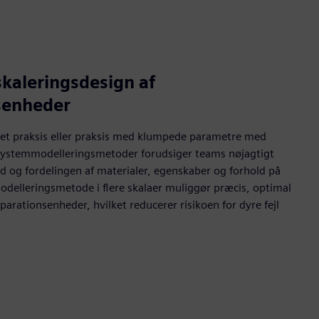
kaleringsdesign af
senheder
eret praksis eller praksis med klumpede parametre med
systemmodelleringsmetoder forudsiger teams nøjagtigt
og fordelingen af materialer, egenskaber og forhold på
modelleringsmetode i flere skalaer muliggør præcis, optimal
parationsenheder, hvilket reducerer risikoen for dyre fejl