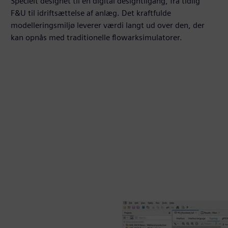
Specielt designet til en digital designtilgang, fra tidlig
F&U til idriftsættelse af anlæg. Det kraftfulde
modelleringsmiljø leverer værdi langt ud over den, der
kan opnås med traditionelle flowarksimulatorer.