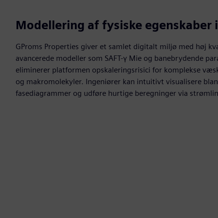
Modellering af fysiske egenskaber i
GProms Properties giver et samlet digitalt miljø med høj kva
avancerede modeller som SAFT-γ Mie og banebrydende par
eliminerer platformen opskaleringsrisici for komplekse væsker
og makromolekyler. Ingeniører kan intuitivt visualisere b
fasediagrammer og udføre hurtige beregninger via strømli