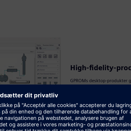
High-fidelity-pro
GPROMs desktop-produkter giv
kritiske udfordring ved frako
anlægsoperationer. Ved at int
brugerdefineret modellering t
„kilde til sandhed“ gennem hel