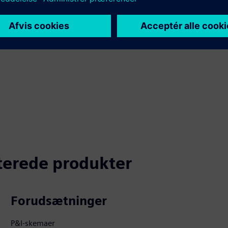
ktivitet
aterede produkter
Forudsætninger
P&I-skemaer