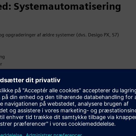
ed: Systemautomatisering
g opgraderinger af ældre systemer (dvs. Desigo PX, S7)
ing
r
system