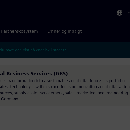
Re
Partnerøkosystem
Emner og indsigt
 du have den vist på engelsk i stedet?
al Business Services (GBS)
s transformation into a sustainable and digital future. Its portfolio
atest technology – with a strong focus on innovation and digitalization
esources, supply chain management, sales, marketing, and engineering.
, Germany.