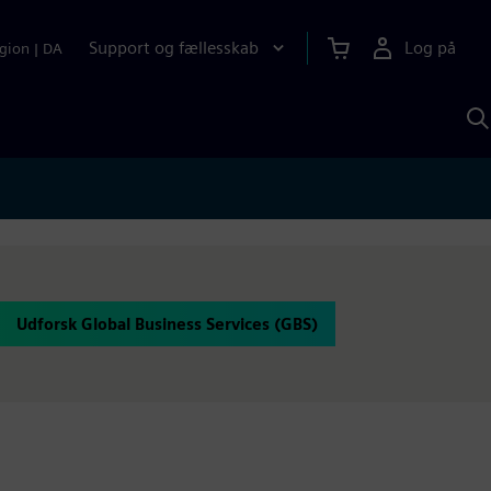
Support og fællesskab
Log på
gion
|
DA
S
m
S
A
Udforsk Global Business Services (GBS)