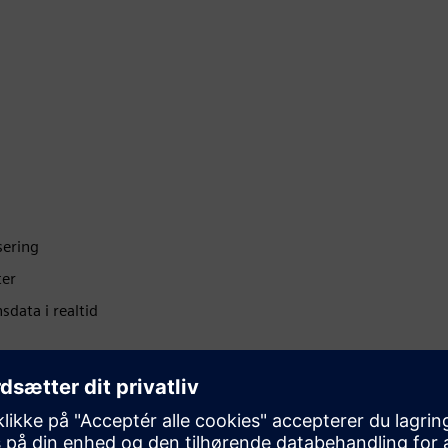
g
sering
ter
data i realtid