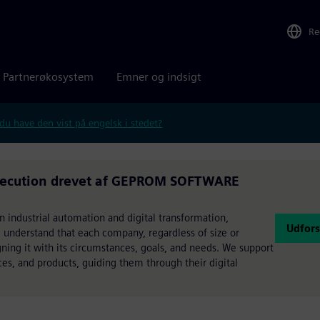
Re
Partnerøkosystem
Emner og indsigt
 du have den vist på engelsk i stedet?
xecution drevet af GEPROM SOFTWARE
n industrial automation and digital transformation,
Udfor
 understand that each company, regardless of size or
igning it with its circumstances, goals, and needs. We support
ices, and products, guiding them through their digital