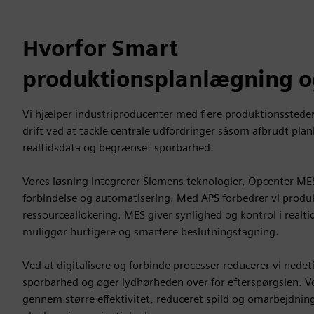
Hvorfor Smart
produktionsplanlægning o
Vi hjælper industriproducenter med flere produktionsstede
drift ved at tackle centrale udfordringer såsom afbrudt pl
realtidsdata og begrænset sporbarhed.
Vores løsning integrerer Siemens teknologier, Opcenter ME
forbindelse og automatisering. Med APS forbedrer vi prod
ressourceallokering. MES giver synlighed og kontrol i real
muliggør hurtigere og smartere beslutningstagning.
Ved at digitalisere og forbinde processer reducerer vi nedeti
sporbarhed og øger lydhørheden over for efterspørgslen. V
gennem større effektivitet, reduceret spild og omarbejdnin