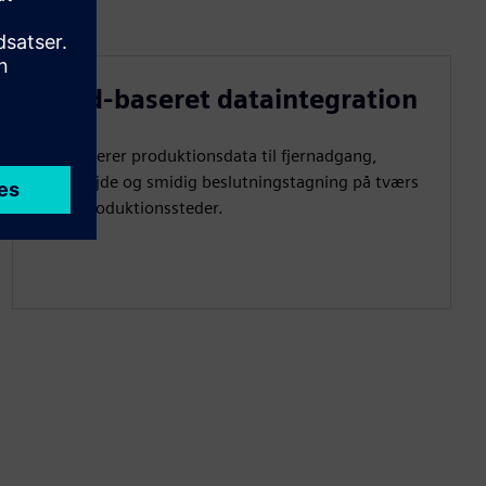
Cloud-baseret dataintegration
Centraliserer produktionsdata til fjernadgang,
samarbejde og smidig beslutningstagning på tværs
af alle produktionssteder.