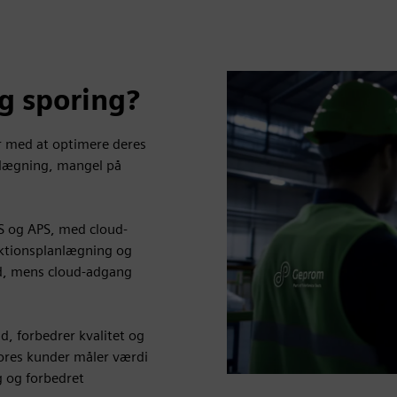
g sporing?
r med at optimere deres
anlægning, mangel på
S og APS, med cloud-
uktionsplanlægning og
tid, mens cloud-adgang
d, forbedrer kvalitet og
ores kunder måler værdi
g og forbedret