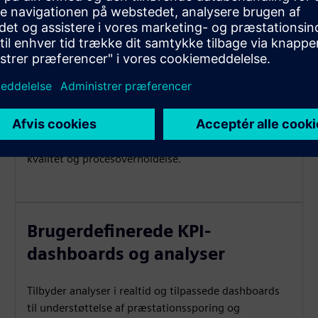
Produktionsovervågning i
realtid (MES)
Giver direkte synlighed og kontrol af
produktionsoperationer for at sikre sporbarhed,
kvalitet og procesoverholdelse.
Brugerdefinerede KPI-
dashboards og analyser
Tilbyder analyser i realtid og tilpassede dashboards
til understøttelse af præstationssporing og