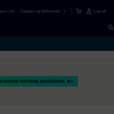
Support og fællesskab
Log på
gion
|
DA
S
m
S
A
sk GEPROM SOFTWARE ENGINEERING, SLU