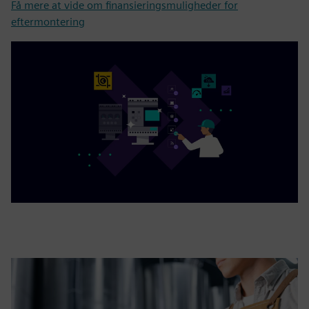
Få mere at vide om finansieringsmuligheder for
eftermontering