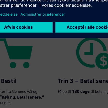
in betalingsperiode
 du vil betale – op til
180 dage
*.
 Bestil
Trin 3 – Betal sen
ter fra Siemens A/S og
Få op til
180 dage
til betalin
”Køb nu. Betal senere.”
 EPT*.