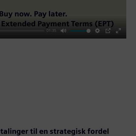
01:35
Mute
Settings
PIP
Enter
fullscre
alinger til en strategisk fordel