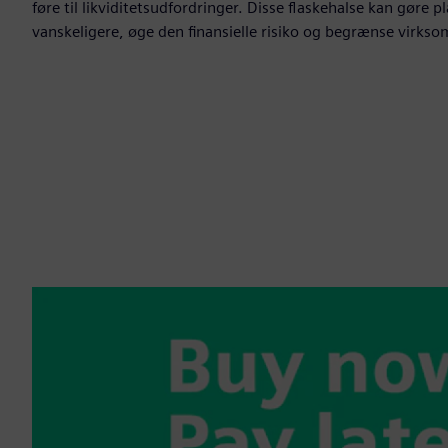
føre til likviditetsudfordringer. Disse flaskehalse kan gøre p
vanskeligere, øge den finansielle risiko og begrænse virks