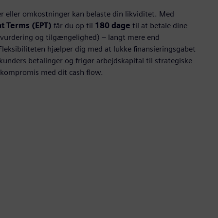
r eller omkostninger kan belaste din likviditet. Med
t Terms (EPT)
får du op til
180 dage
til at betale dine
tvurdering og tilgængelighed) – langt mere end
leksibiliteten hjælper dig med at lukke finansieringsgabet
unders betalinger og frigør arbejdskapital til strategiske
å kompromis med dit cash flow.