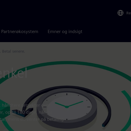
Re
Partnerøkosystem
Emner og indsigt
 Betal senere.
enkel
t håndtere projekter over
r, op til 180 dage, når du
ital, mens du venter på betaling