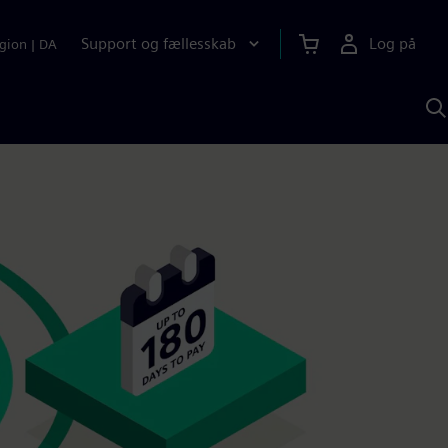
Support og fællesskab
Log på
gion
|
DA
S
m
S
A