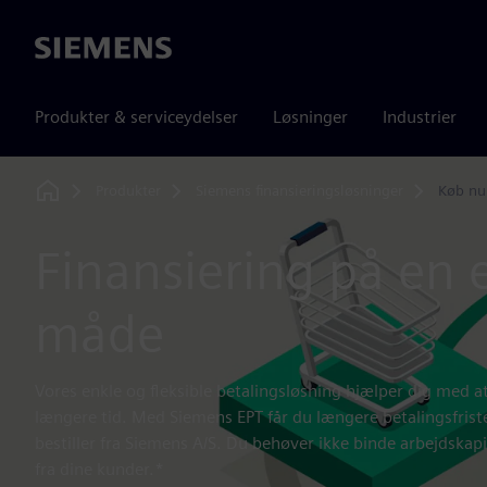
Siemens
Produkter & serviceydelser
Løsninger
Industrier
Produkter
Siemens finansieringsløsninger
Køb nu.
Home
Finansiering på en 
måde
Vores enkle og fleksible betalingsløsning hjælper dig med a
længere tid. Med Siemens EPT får du længere betalingsfriste
bestiller fra Siemens A/S. Du behøver ikke binde arbejdskap
fra dine kunder.*