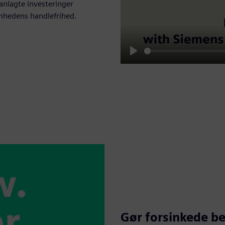
lanlagte investeringer
omhedens handlefrihed.
Play
Gør forsinkede bet