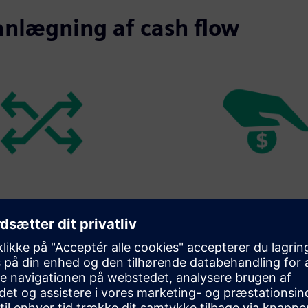
anlægning af cash flow
 fleksibelt efter behov.
Siemens EPT er tilgængeligt u
eksisterende bankkreditter.