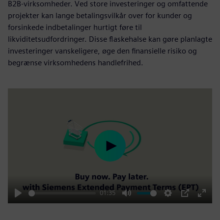
B2B‑virksomheder. Ved store investeringer og omfattende
projekter kan lange betalingsvilkår over for kunder og
forsinkede indbetalinger hurtigt føre til
likviditetsudfordringer. Disse flaskehalse kan gøre planlagte
investeringer vanskeligere, øge den finansielle risiko og
begrænse virksomhedens handlefrihed.
Play
01:35
Play
Mute
Settings
PIP
Enter
fulls