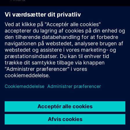
Frankrig
Holland
Norge
Storbritannien
Sverige
Tyskland
USA
Østrig
Denne produktbeskrivelse tjener udelukkende til generel