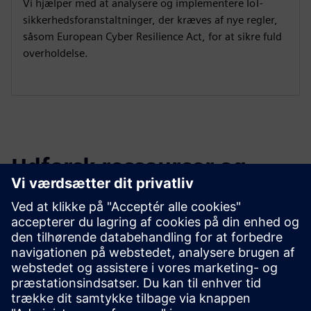
Vi hjælper med at analysere og implementere IoT-
sikkerhedsforanstaltninger, der kræves af nye regler,
såsom European Cyber Resilience Act, for at sikre fuld
overholdelse.
Udforsk ressourcer og
relaterede produkter
Yderligere oplysninger og
ressourcer
Brugssager og potentialer