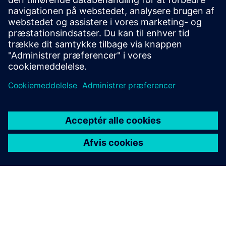
Skab betydelige reduktioner i energiomkostningerne
ved at reducere spidseffekten og udnytte PV/BESS.