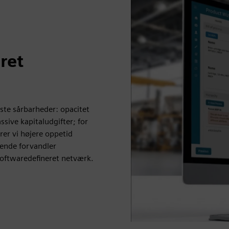
ret
te sårbarheder: opacitet
ssive kapitaludgifter; for
krer vi højere oppetid
 ende forvandler
softwaredefineret netværk.