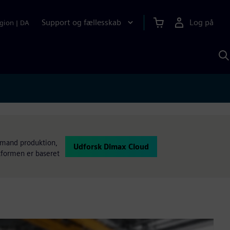
Support og fællesskab
Log på
gion
|
DA
S
m
S
A
demand produktion,
Udforsk Dimax Cloud
tformen er baseret