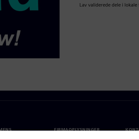
Lav validerede dele i lokale 
MENS
FIRMAOPLYSNINGER
KONT