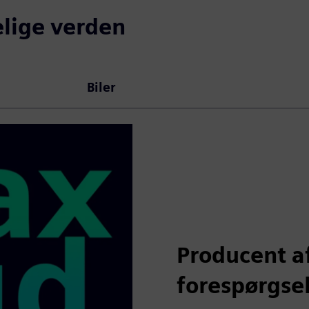
elige verden
Biler
Producent a
forespørgse