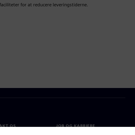
faciliteter for at reducere leveringstiderne.
AKT OS
JOB OG KARRIERE