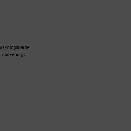
forsyningskæde.
r nødvendigt.