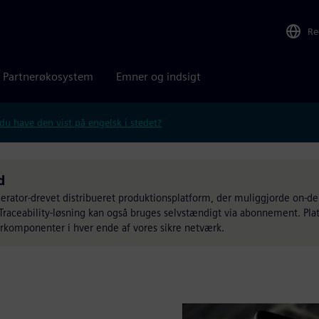
Re
Partnerøkosystem
Emner og indsigt
 du have den vist på engelsk i stedet?
d
lerator-drevet distribueret produktionsplatform, der muliggjorde on-
Traceability-løsning kan også bruges selvstændigt via abonnement. Pla
rkomponenter i hver ende af vores sikre netværk.