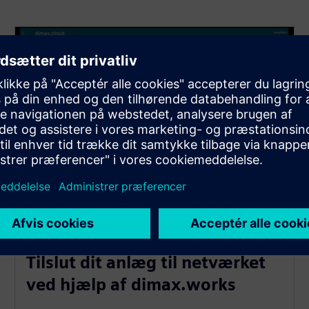
Tilslut dit anlæg til netværket
ved hjælp af dimax.works