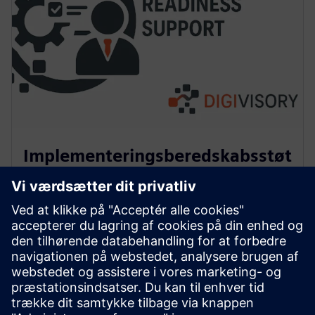
Implementeringsberedskabsstøt
te
Vi definerer klare løsningsomfang, leveringsmetoder
og interessentansvar for at sikre en vellykket
udførelse. Dette omfatter forandringsberedskab,
intern kapacitetsopbygning og support til
leverandørengagement eller indkøbsprocesser.