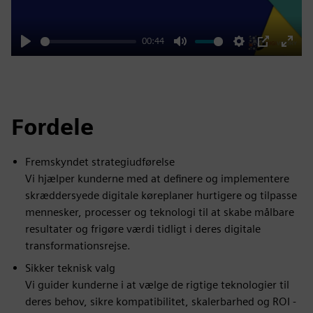
00:44
Play
Mute
Settings
PIP
Enter
fulls
Fordele
Fremskyndet strategiudførelse
Vi hjælper kunderne med at definere og implementere
skræddersyede digitale køreplaner hurtigere og tilpasse
mennesker, processer og teknologi til at skabe målbare
resultater og frigøre værdi tidligt i deres digitale
transformationsrejse.
Sikker teknisk valg
Vi guider kunderne i at vælge de rigtige teknologier til
deres behov, sikre kompatibilitet, skalerbarhed og ROI -