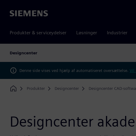
Siemens
Produkter & serviceydelser
Løsninger
Industrier
Designcenter
Denne side vises ved hjælp af automatiseret oversættelse.
Vil
Produkter
Designcenter
Designcenter CAD-softwa
Home
Designcenter akad