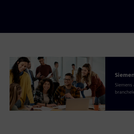
Siemen
Siemens 
branchel