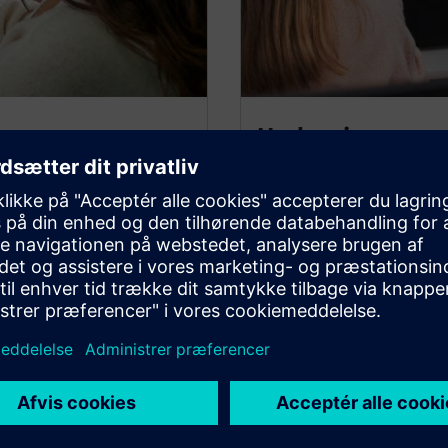
Undervisere
d i branchen med den gratis
Forbered dine studerende på
enheder og mere.
samme premium-software, d
demonstrere digitale færdi