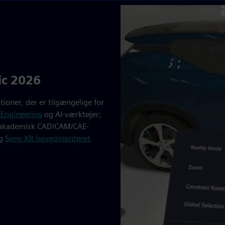
ic 2026
tioner, der er tilgængelige for
 Engineering
og AI-værktøjer;
r akademisk CAD/CAM/CAE-
og
Sony XR hovedmonteret