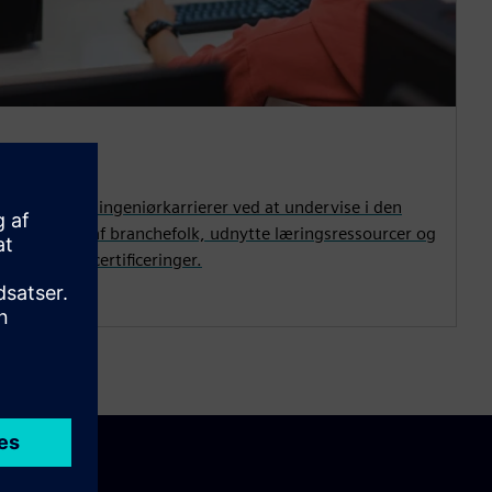
 succesrige ingeniørkarrierer ved at undervise i den
er bruges af branchefolk, udnytte læringsressourcer og
gheder med certificeringer.