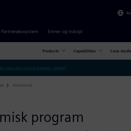
Re
Partnerøkosystem
Emner og indsigt
Products
Capabilities
Case studi
 du have den vist på engelsk i stedet?
re
Akademisk
emisk program