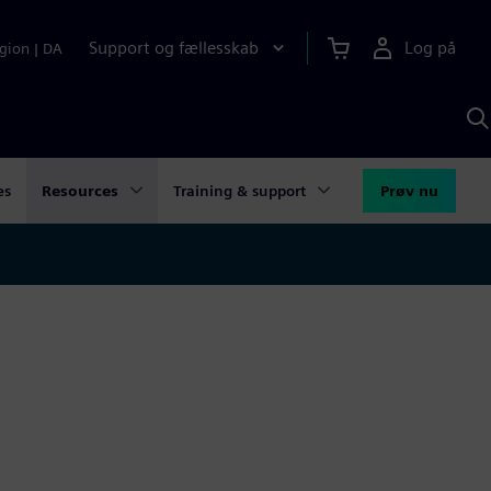
Support og fællesskab
Log på
gion
|
DA
S
m
S
A
es
Resources
Training & support
Prøv nu