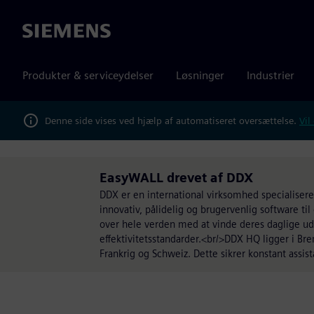
Siemens
Produkter & serviceydelser
Løsninger
Industrier
Denne side vises ved hjælp af automatiseret oversættelse.
Vil
EasyWALL drevet af DDX
DDX er en international virksomhed specialisere
innovativ, pålidelig og brugervenlig software t
over hele verden med at vinde deres daglige udf
effektivitetsstandarder.<br/>DDX HQ ligger i Brem
Frankrig og Schweiz. Dette sikrer konstant assi