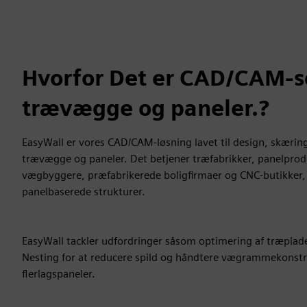
Hvorfor Det er CAD/CAM-so
trævægge og paneler.?
EasyWall er vores CAD/CAM-løsning lavet til design, skærin
trævægge og paneler. Det betjener træfabrikker, panelpro
vægbyggere, præfabrikerede boligfirmaer og CNC-butikker,
panelbaserede strukturer.
EasyWall tackler udfordringer såsom optimering af træplad
Nesting for at reducere spild og håndtere vægrammekonstr
flerlagspaneler.