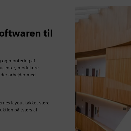
ftwaren til
g og montering af
ducenter, modulære
 der arbejder med
ernes layout takket være
uktion på tværs af