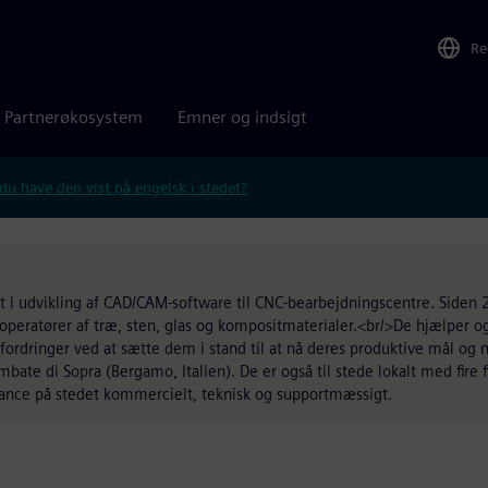
Re
Partnerøkosystem
Emner og indsigt
 du have den vist på engelsk i stedet?
t i udvikling af CAD/CAM-software til CNC-bearbejdningscentre. Siden
il operatører af træ, sten, glas og kompositmaterialer.<br/>De hjælper
ordringer ved at sætte dem i stand til at nå deres produktive mål og 
bate di Sopra (Bergamo, Italien). De er også til stede lokalt med fire fi
stance på stedet kommercielt, teknisk og supportmæssigt.