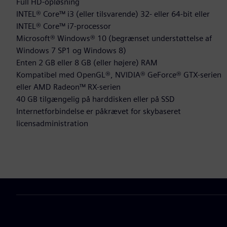
Full HD-opløsning
INTEL® Core™ i3 (eller tilsvarende) 32- eller 64-bit eller
INTEL® Core™ i7-processor
Microsoft® Windows® 10 (begrænset understøttelse af
Windows 7 SP1 og Windows 8)
Enten 2 GB eller 8 GB (eller højere) RAM
Kompatibel med OpenGL®, NVIDIA® GeForce® GTX-serien
eller AMD Radeon™ RX-serien
40 GB tilgængelig på harddisken eller på SSD
Internetforbindelse er påkrævet for skybaseret
licensadministration