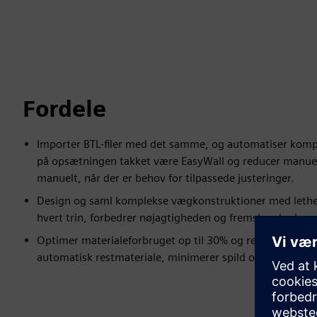
Fordele
Importer BTL-filer med det samme, og automatiser kompl
på opsætningen takket være EasyWall og reducer manuel 
manuelt, når der er behov for tilpassede justeringer.
Design og saml komplekse vægkonstruktioner med lethed. 
hvert trin, forbedrer nøjagtigheden og fremskynder kon
Optimer materialeforbruget op til 30% og reducer produ
automatisk restmateriale, minimerer spild og maksimerer 