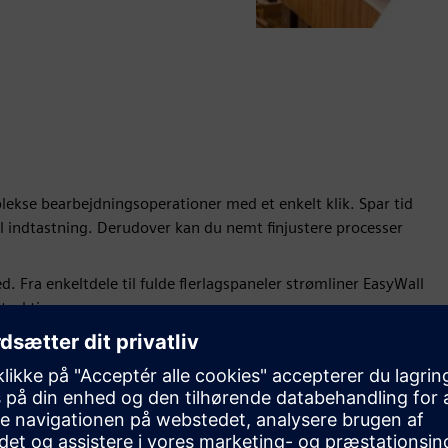
ekse bearbejdningsoperationer med et enkelt klik. Spar tid
indtastning. Derudover kan du nemt finjustere processer
Fra enkeltdele til fulde flerlagspaneler strømliner EasyWall
struktionen.
ktionsomkostningerne. EasyWalls indlejring genbruger
paneleffektiviteten i hvert projekt.