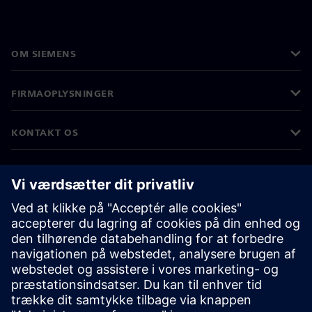
OM SIEMENS
FIRMAOPLYSNINGER
KONTAKT OS
JOB OG KARRIERE
©
Siemens
2026
Koncernoplysninger
Beskyttelse af personlige oplysninger