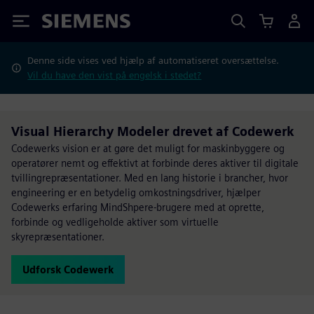
Siemens
Denne side vises ved hjælp af automatiseret oversættelse.
Vil du have den vist på engelsk i stedet?
Visual Hierarchy Modeler drevet af Codewerk
Codewerks vision er at gøre det muligt for maskinbyggere og
operatører nemt og effektivt at forbinde deres aktiver til digitale
tvillingrepræsentationer. Med en lang historie i brancher, hvor
engineering er en betydelig omkostningsdriver, hjælper
Codewerks erfaring MindShpere-brugere med at oprette,
forbinde og vedligeholde aktiver som virtuelle
skyrepræsentationer.
Udforsk Codewerk