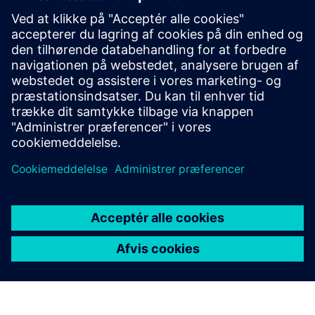
produkter og tjenester
Kundesag KPN
Kundekasse Van Bommel
Kundecase Unica
Kundesag Essenza
Forudsætninger