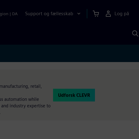
Support og fællesskab
Log på
gion
|
DA
S
m
S
A
manufacturing, retail,
Udforsk CLEVR
ess automation while
 and industry expertise to
.