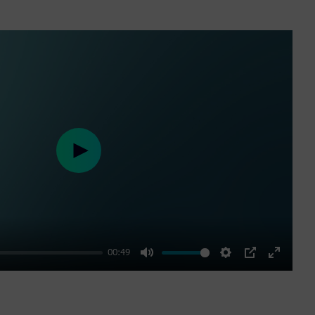
Play
00:49
Mute
Settings
PIP
Enter
fullscre