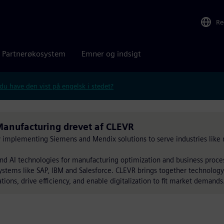
Re
Partnerøkosystem
Emner og indsigt
 du have den vist på engelsk i stedet?
anufacturing drevet af CLEVR
by implementing Siemens and Mendix solutions to serve industries like 
nd AI technologies for manufacturing optimization and business proc
ystems like SAP, IBM and Salesforce. CLEVR brings together technology
tions, drive efficiency, and enable digitalization to fit market demands