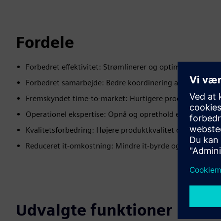
Fordele
Forbedret effektivitet: Strømlinerer og optimerer proces
Forbedret samarbejde: Bedre koordinering af interessen
Fremskyndet time-to-market: Hurtigere produktudviklin
Operationel ekspertise: Opnå og oprethold en konkurren
Kvalitetsforbedring: Højere produktkvalitet og konsisten
Reduceret it-omkostning: Mindre it-byrde og lettere adm
Udvalgte funktioner