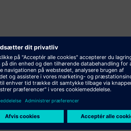
ser
ter og team
gscyklusser
cefordel
s
inistration