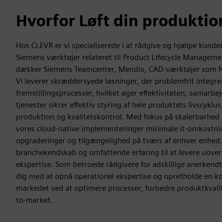
Hvorfor Løft din produkti
Hos CLEVR er vi specialiserede i at rådgive og hjælpe kund
Siemens værktøjer relateret til Product Lifecycle Manageme
dækker Siemens Teamcenter, Mendix, CAD-værktøjer som 
Vi leverer skræddersyede løsninger, der problemfrit integrer
fremstillingsprocesser, hvilket øger effektiviteten, samarbe
tjenester sikrer effektiv styring af hele produktets livscyklus
produktion og kvalitetskontrol. Med fokus på skalerbarhed 
vores cloud-native implementeringer minimale it-omkostn
opgraderinger og tilgængelighed på tværs af enhver enhed.
branchekendskab og omfattende erfaring til at levere uover
ekspertise. Som betroede rådgivere for adskillige anerkend
dig med at opnå operationel ekspertise og opretholde en k
markedet ved at optimere processer, forbedre produktkval
to-market.