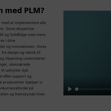
on med PLM?
er med at implementere alle
nt. Vores ekspertise
NX og SolidEdge med mere.
es i dine
jdet og innovationen. Vores
, fra design og teknik til
og tilpasning understøtter
inger, ubesværede
 Vi udnytter dyb
truffen support og
te producenter hjælper vi
onkurrencefordel på
iteten og fremskynde time-
Play