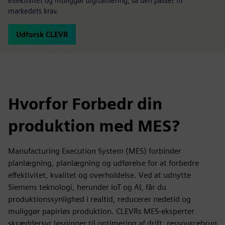
effektivitet og muliggør digitalisering, så den passer til
markedets krav.
Udforsk CLEVR
Hvorfor Forbedr din
produktion med MES?
Manufacturing Execution System (MES) forbinder
planlægning, planlægning og udførelse for at forbedre
effektivitet, kvalitet og overholdelse. Ved at udnytte
Siemens teknologi, herunder IoT og AI, får du
produktionssynlighed i realtid, reducerer nedetid og
muliggør papirløs produktion. CLEVRs MES-eksperter
skræddersyr løsninger til optimering af drift, ressourcebrug