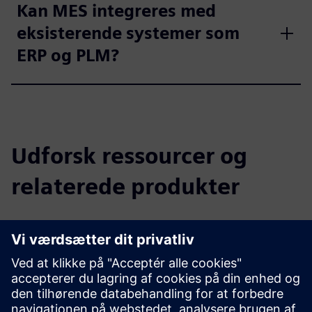
Kan MES integreres med
eksisterende systemer som
ERP og PLM?
Udforsk ressourcer og
relaterede produkter
Yderligere oplysninger og
ressourcer
CLEVR Produktionsoperationsstyring
Whitepaper Digitalisering i fremstillingsvirksomhed