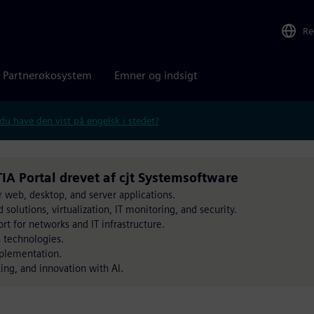
Re
Partnerøkosystem
Emner og indsigt
 du have den vist på engelsk i stedet?
IA Portal drevet af cjt Systemsoftware
web, desktop, and server applications.
 solutions, virtualization, IT monitoring, and security.
t for networks and IT infrastructure.
 technologies.
mplementation.
ing, and innovation with AI.