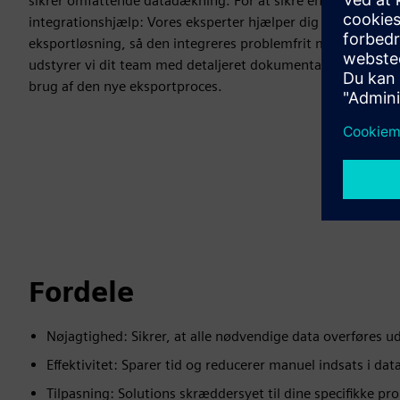
sikrer omfattende datadækning. For at sikre en vellykket i
integrationshjælp: Vores eksperter hjælper dig med at imp
eksportløsning, så den integreres problemfrit med dit valg
udstyrer vi dit team med detaljeret dokumentation og trænin
brug af den nye eksportproces.
Fordele
Nøjagtighed: Sikrer, at alle nødvendige data overføres ude
Effektivitet: Sparer tid og reducerer manuel indsats i da
Tilpasning: Solutions skræddersyet til dine specifikke pr