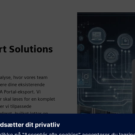
t Solutions
alyse, hvor vores team
ere dine eksisterende
A Portal-eksport. Vi
r skal løses for en komplet
r vi tilpassede
deret, hvilket letter en
 efter eget valg. Vi
nglende elementer, hvilket