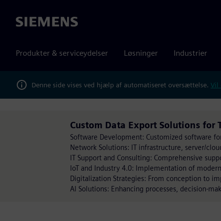
Siemens
Produkter & serviceydelser
Løsninger
Industrier
Denne side vises ved hjælp af automatiseret oversættelse.
Vil
Custom Data Export Solutions for T
Software Development: Customized software for 
Network Solutions: IT infrastructure, server/cloud
IT Support and Consulting: Comprehensive suppor
IoT and Industry 4.0: Implementation of modern
Digitalization Strategies: From conception to i
AI Solutions: Enhancing processes, decision-mak