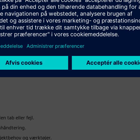
mplementering yder vi
lementere den tilpassede
te værktøj. Derudover
g til dit team for effektiv
n tab eller fejl.
tahåndtering.
ojektbehov og værktøjer.