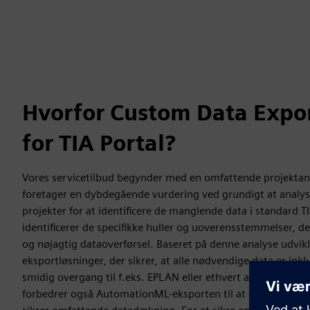
Hvorfor Custom Data Expor
for TIA Portal?
Vores servicetilbud begynder med en omfattende projektan
foretager en dybdegående vurdering ved grundigt at analys
projekter for at identificere de manglende data i standard TI
identificerer de specifikke huller og uoverensstemmelser, de
og nøjagtig dataoverførsel. Baseret på denne analyse udvikle
eksportløsninger, der sikrer, at alle nødvendige data er inklu
smidig overgang til f.eks. EPLAN eller ethvert andet værktøj
forbedrer også AutomationML-eksporten til at dække de ma