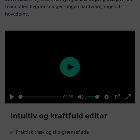
team uden begrænsninger - ingen hardware, ingen it-
hovedpine.
P
l
a
y
00:09
P
M
S
P
E
l
u
e
I
n
Intuitiv og kraftfuld editor
a
t
t
P
t
y
e
t
e
✅ Praktisk træk og slip-grænseflade
i
r