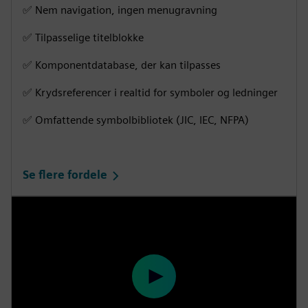
✅ Nem navigation, ingen menugravning
n
f
g
u
✅ Tilpasselige titelblokke
s
l
✅ Komponentdatabase, der kan tilpasses
l
s
✅ Krydsreferencer i realtid for symboler og ledninger
c
✅ Omfattende symbolbibliotek (JIC, IEC, NFPA)
r
e
e
Se flere fordele
n
P
l