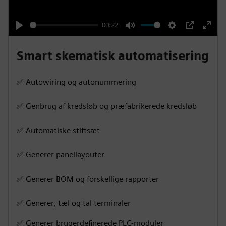
a
y
00:22
P
M
S
P
E
l
u
e
I
n
Smart skematisk automatisering
a
t
t
P
t
y
e
t
e
✅ Autowiring og autonummering
i
r
n
f
✅ Genbrug af kredsløb og præfabrikerede kredsløb
g
u
✅ Automatiske stiftsæt
s
l
l
✅ Generer panellayouter
s
c
✅ Generer BOM og forskellige rapporter
r
e
✅ Generer, tæl og tal terminaler
e
✅ Generer brugerdefinerede PLC-moduler