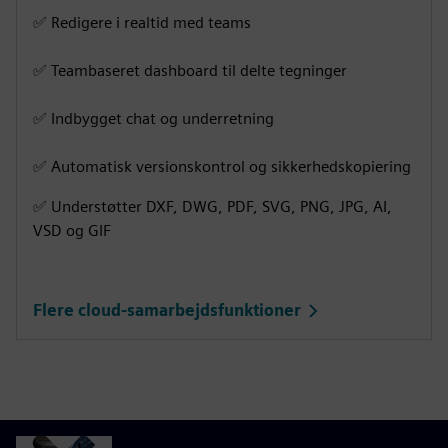
i
r
✅ Redigere i realtid med teams
n
f
g
u
✅ Teambaseret dashboard til delte tegninger
s
l
l
✅ Indbygget chat og underretning
s
c
✅ Automatisk versionskontrol og sikkerhedskopiering
r
✅ Understøtter DXF, DWG, PDF, SVG, PNG, JPG, AI,
e
VSD og GIF
e
n
Flere cloud-samarbejdsfunktioner