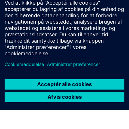
TechnoVision 2025 Din gateway til banebrydende
innovation
Metaverse åben kaskadevideo
Forudsætninger
ingen