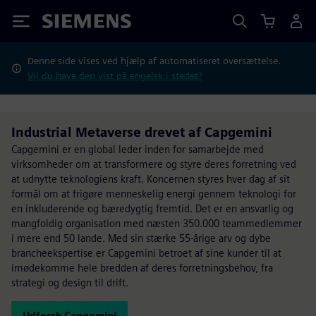
Siemens
Denne side vises ved hjælp af automatiseret oversættelse.
Vil du have den vist på engelsk i stedet?
Industrial Metaverse drevet af Capgemini
Capgemini er en global leder inden for samarbejde med
virksomheder om at transformere og styre deres forretning ved
at udnytte teknologiens kraft. Koncernen styres hver dag af sit
formål om at frigøre menneskelig energi gennem teknologi for
en inkluderende og bæredygtig fremtid. Det er en ansvarlig og
mangfoldig organisation med næsten 350.000 teammedlemmer
i mere end 50 lande. Med sin stærke 55-årige arv og dybe
brancheekspertise er Capgemini betroet af sine kunder til at
imødekomme hele bredden af deres forretningsbehov, fra
strategi og design til drift.
Udforsk Capgemini