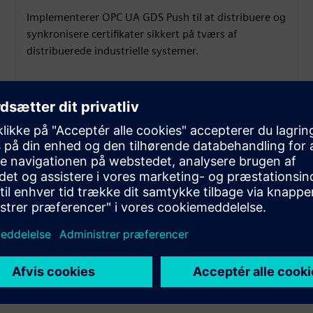
Implementerer OPC UA GDS Push til at distribuere og
synkronisere certifikater sikkert på tværs af
distribuerede industrielle systemer.