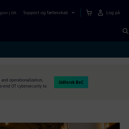
Support og fællesskab
Log på
gion
|
DA
S
m
S
A
 and operationalization,
Udforsk BxC
to-end OT cybersecurity to