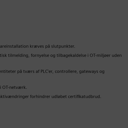
areinstallation kræves på slutpunkter.
isk tilmelding, fornyelse og tilbagekaldelse i OT-miljøer uden
entiteter på tværs af PLC'er, controllere, gateways og
 i OT-netværk.
 aktivændringer forhindrer udløbet certifikatudbrud.