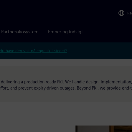
Re
Partnerøkosystem
Emner og indsigt
 du have den vist på engelsk i stedet?
 delivering a production-ready PKI. We handle design, implementation,
effort, and prevent expiry-driven outages. Beyond PKI, we provide end-