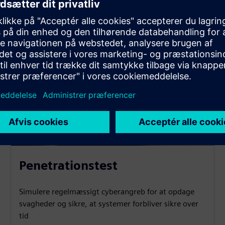
Penetrationstest
Simulere regelmæssigt cyberangreb for at opdage
svagheder og sikre, at systemer forbliver sikre over
tid