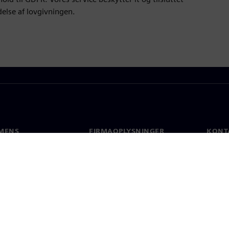
else af lovgivningen.
MENS
FIRMAOPLYSNINGER
KONT
Firma
Konta
Investorrelationer
Global
 og presse
Strategi