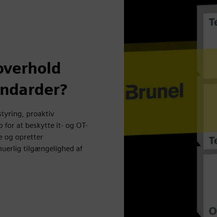
overhold
andarder?
tyring, proaktiv
for at beskytte it- og OT-
e og opretter
uerlig tilgængelighed af