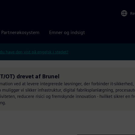
Re
Partnerøkosystem
Emner og indsigt
 du have den vist på engelsk i stedet?
T/OT) drevet af Brunel
mation ved at levere integrerede løsninger, der forbinder it-sikkerhed,
muliggør vi sikker infrastruktur, digital fabriksplanlægning, procesaut
viteten, reducere risici og fremskynde innovation - hvilket sikrer en fr
ing.