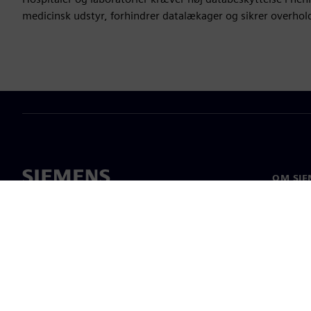
medicinsk udstyr, forhindrer datalækager og sikrer overhold
OM SIE
Om os
Ledelse
Nyheder