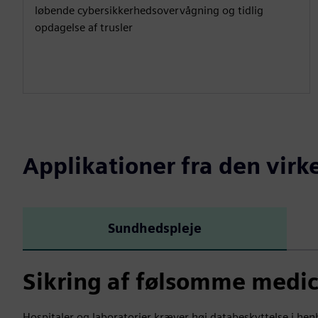
løbende cybersikkerhedsovervågning og tidlig
opdagelse af trusler
Applikationer fra den virk
Sundhedspleje
Sikring af følsomme medic
Hospitaler og laboratorier kræver høj databeskyttelse i henho