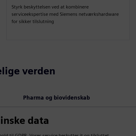
Styrk beskyttelsen ved at kombinere
serviceekspertise med Siemens netværkshardware
for sikker tilslutning
elige verden
Pharma og biovidenskab
inske data
ld til GDPR. Vores service beskytter it og tilsluttet