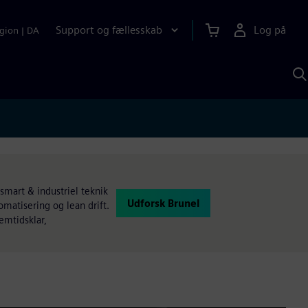
Support og fællesskab
Log på
gion
|
DA
S
m
S
A
 smart & industriel teknik
Udforsk Brunel
omatisering og lean drift.
emtidsklar,