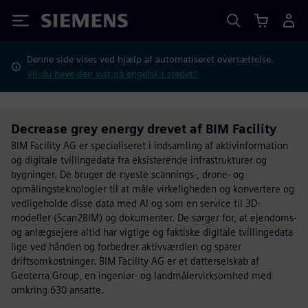
Siemens
Denne side vises ved hjælp af automatiseret oversættelse.
Vil du have den vist på engelsk i stedet?
Decrease grey energy drevet af BIM Facility
BIM Facility AG er specialiseret i indsamling af aktivinformation
og digitale tvillingedata fra eksisterende infrastrukturer og
bygninger. De bruger de nyeste scannings-, drone- og
opmålingsteknologier til at måle virkeligheden og konvertere og
vedligeholde disse data med AI og som en service til 3D-
modeller (Scan2BIM) og dokumenter. De sørger for, at ejendoms-
og anlægsejere altid har vigtige og faktiske digitale tvillingedata
lige ved hånden og forbedrer aktivværdien og sparer
driftsomkostninger. BIM Facility AG er et datterselskab af
Geoterra Group, en ingeniør- og landmålervirksomhed med
omkring 630 ansatte.