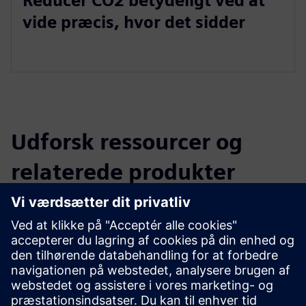
Reducer CO2 betydeligt ved at
vide præcis, hvor det sidder
Udforsk ressourcer og
relaterede produkter
Yderligere oplysninger og
ressourcer
Reference SBB Basel Wolf (kun tysk)
Forudsætninger