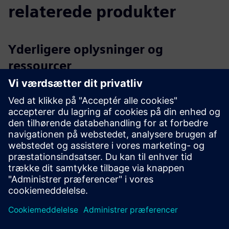
relaterede produkter
Yderligere oplysninger og
ressourcer
BILT webside
BILT Instruktion examples.pdf
2024 04 BILT-Siemens digital alle sider 1.pdf
Forudsætninger
3D CAD-filer (f.eks.STP-format)
PDF-instruktioner og/eller træningsindhold