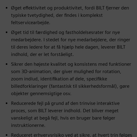
Øget effektivitet og produktivitet, fordi BILT fjerner den
typiske tvetydighed, der findes i komplekst
feltservicearbejde.
Øget tid til færdighed og fastholdelsesrater for nye
medarbejdere. I stedet for nye medarbejdere, der ringer
til deres ledere for at få hjælp hele dagen, leverer BILT
indhold, der er let forståeligt.
Sikrer den højeste kvalitet og konsistens med funktioner
som 3D-animation, der giver mulighed for rotation,
zoom ind/ud, identifikation af dele, specifikke
billedforklaringer (fantastisk til sikkerhedsformål), gøre
objekter gennemsigtige osv.
Reducerede fejl på grund af den trinvise interaktive
proces, som BILT leverer indhold. Det bliver meget
vanskeligt at begå fejl, hvis en bruger bare følger
instruktionerne.
Reduceret erhvervsrisiko ved at sikre, at hvert trin følges