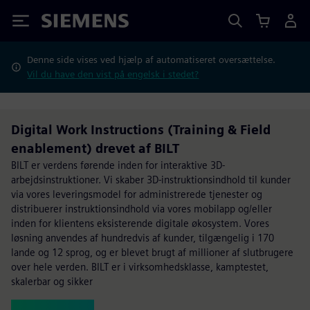
Siemens
Denne side vises ved hjælp af automatiseret oversættelse.
Vil du have den vist på engelsk i stedet?
Digital Work Instructions (Training & Field
enablement) drevet af BILT
BILT er verdens førende inden for interaktive 3D-
arbejdsinstruktioner. Vi skaber 3D-instruktionsindhold til kunder
via vores leveringsmodel for administrerede tjenester og
distribuerer instruktionsindhold via vores mobilapp og/eller
inden for klientens eksisterende digitale økosystem. Vores
løsning anvendes af hundredvis af kunder, tilgængelig i 170
lande og 12 sprog, og er blevet brugt af millioner af slutbrugere
over hele verden. BILT er i virksomhedsklasse, kamptestet,
skalerbar og sikker