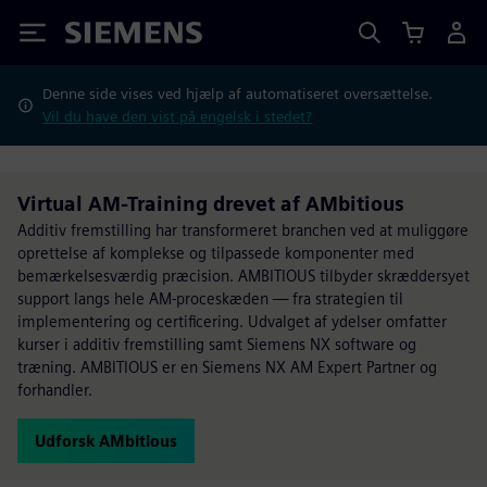
Siemens
Denne side vises ved hjælp af automatiseret oversættelse.
Vil du have den vist på engelsk i stedet?
Virtual AM-Training drevet af AMbitious
Additiv fremstilling har transformeret branchen ved at muliggøre
oprettelse af komplekse og tilpassede komponenter med
bemærkelsesværdig præcision. AMBITIOUS tilbyder skræddersyet
support langs hele AM-proceskæden — fra strategien til
implementering og certificering. Udvalget af ydelser omfatter
kurser i additiv fremstilling samt Siemens NX software og
træning. AMBITIOUS er en Siemens NX AM Expert Partner og
forhandler.
Udforsk AMbitious