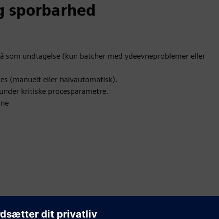
og sporbarhed
gå som undtagelse (kun batcher med ydeevneproblemer eller
øres (manuelt eller halvautomatisk).
runder kritiske procesparametre.
rne