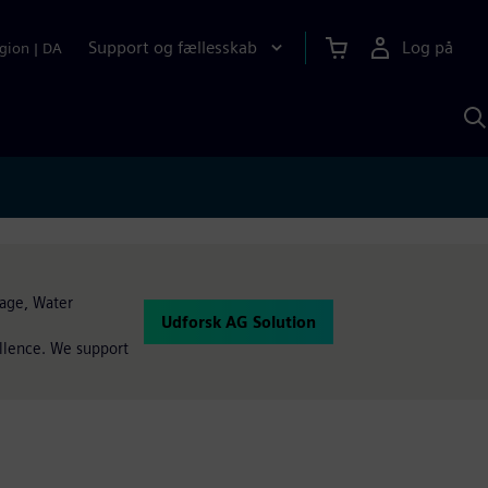
Support og fællesskab
Log på
gion
|
DA
S
m
S
A
rage, Water
Udforsk AG Solution
llence. We support