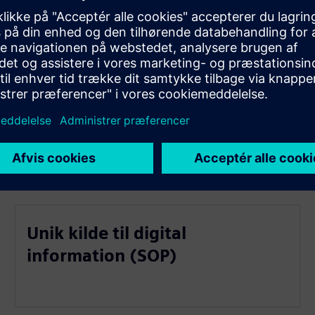
sigtighed og sporbarhed)
Unik kilde til digital
information (SOP)