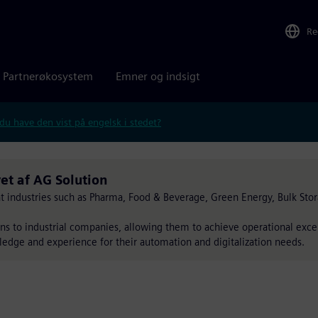
Re
Partnerøkosystem
Emner og indsigt
 du have den vist på engelsk i stedet?
et af AG Solution
nt industries such as Pharma, Food & Beverage, Green Energy, Bulk Sto
s to industrial companies, allowing them to achieve operational exce
edge and experience for their automation and digitalization needs.