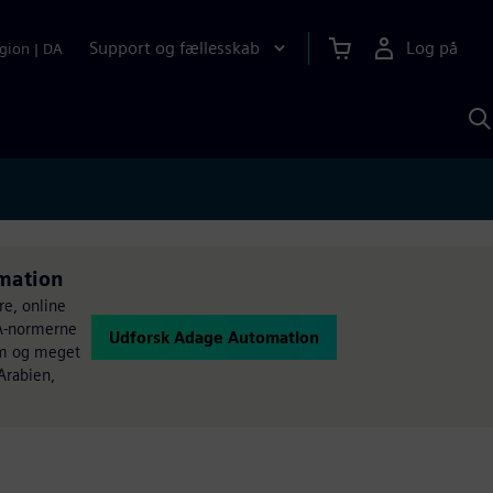
Support og fællesskab
Log på
gion
|
DA
S
m
S
A
omation
re, online
PA-normerne
Udforsk Adage Automation
røm og meget
Arabien,