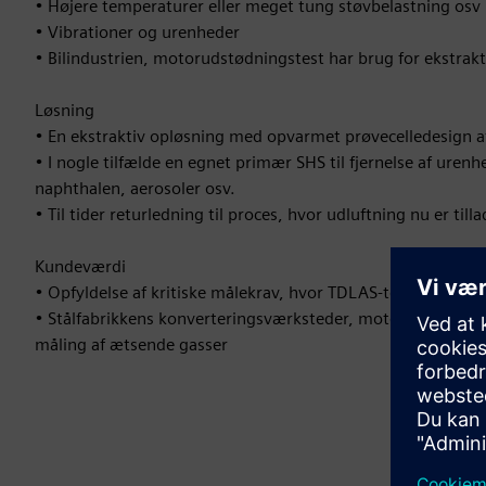
• Højere temperaturer eller meget tung støvbelastning osv
• Vibrationer og urenheder
• Bilindustrien, motorudstødningstest har brug for ekstrak
Løsning
• En ekstraktiv opløsning med opvarmet prøvecelledesign a
• I nogle tilfælde en egnet primær SHS til fjernelse af uren
naphthalen, aerosoler osv.
• Til tider returledning til proces, hvor udluftning nu er tilla
Kundeværdi
• Opfyldelse af kritiske målekrav, hvor TDLAS-teknologi er 
• Stålfabrikkens konverteringsværksteder, motorudstødnin
måling af ætsende gasser