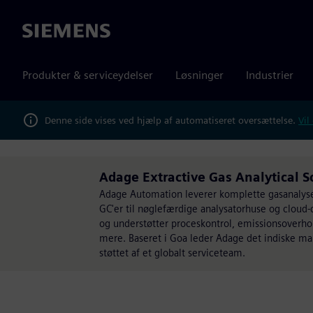
Siemens
Produkter & serviceydelser
Løsninger
Industrier
Denne side vises ved hjælp af automatiseret oversættelse.
Vil
Adage Extractive Gas Analytical 
Adage Automation leverer komplette gasanalysel
GC'er til nøglefærdige analysatorhuse og cloud-
og understøtter proceskontrol, emissionsoverhol
mere. Baseret i Goa leder Adage det indiske ma
støttet af et globalt serviceteam.