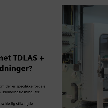
met TDLAS +
edninger?
om der er specifikke fordele
en udvindingsløsning, for
strækkelig stilængde