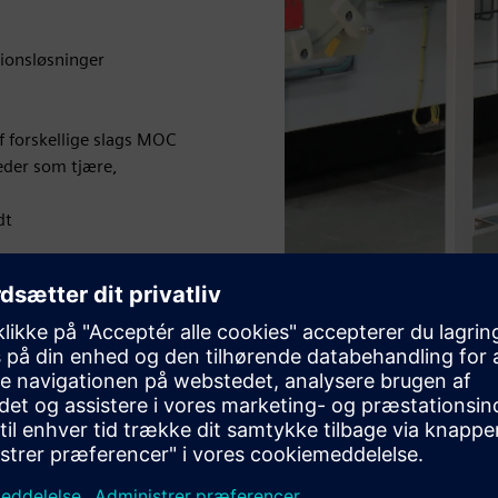
tionsløsninger
f forskellige slags MOC
heder som tjære,
dt
bedre egnet
g, petrokemisk kompleks til