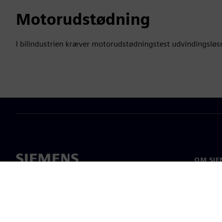
Motorudstødning
I bilindustrien kræver motorudstødningstest udvindingsløs
OM SIE
Om os
Ledelse
Nyheder