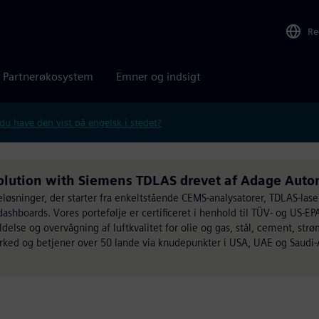
Re
Partnerøkosystem
Emner og indsigt
 du have den vist på engelsk i stedet?
Solution with Siemens TDLAS drevet af Adage Aut
øsninger, der starter fra enkeltstående CEMS-analysatorer, TDLAS-lase
dashboards. Vores portefølje er certificeret i henhold til TÜV- og US-E
delse og overvågning af luftkvalitet for olie og gas, stål, cement, st
rked og betjener over 50 lande via knudepunkter i USA, UAE og Saudi-