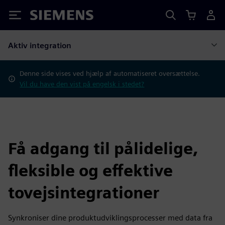
Siemens
Aktiv integration
Denne side vises ved hjælp af automatiseret oversættelse.
Vil du have den vist på engelsk i stedet?
Få adgang til pålidelige,
fleksible og effektive
tovejsintegrationer
Synkroniser dine produktudviklingsprocesser med data fra