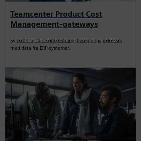
Teamcenter Product Cost
Management-gateways
Synkroniser dine omkostningsberegningsprocesser
med data fra ERP-systemer.