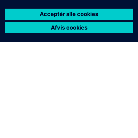
Kontakt kundesupport
Siemens tilbyder kundesupport i verdensklasse til alle
Active Integration-produkter.
Kontakt os
Få træning
Siemens Xcelerator Academy tilbyder on-demand eller
instruktørledede træningsmuligheder til aktive
integrationsløsninger.
Besøg Siemens Xcelerator Academy
Læs bloggen