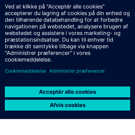
ressourcer
2N Web: 2N® Adgangsenhed M RFID 13.56 MHz
Datablad: 2N Adgangsenhed M
Forudsætninger