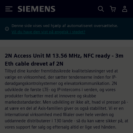
Siemens
Denne side vises ved hjælp af automatiseret oversættelse.
Vil du have den vist på engelsk i stedet?
2N Access Unit M 13.56 MHz, NFC ready - 3m
Eth cable drevet af 2N
Tilbyd dine kunder fremtidssikrede kvalitetsløsninger ved at
vælge en virksomhed, der sætter tendenserne inden for IP-
døradgangskontrolsystemer og elevatorkommunikation. 2N
udviklede de første LTE- og IP-intercoms i verden, og vores
produkter fortsætter med at innovere og skubbe
markedsstandarder. Men udvikling er ikke alt, hvad vi presser på -
at være en del af Axis-familien giver os også stabilitet. Vi er en
international virksomhed med filialer over hele verden og
uddannede distributører i 130 lande - så du kan være sikker på, at
vores support før salg og eftersalg altid er lige ved hånden.