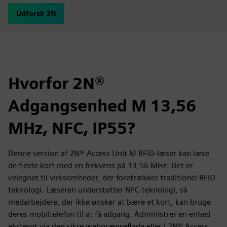
Udforsk 2N
Hvorfor 2N®
Adgangsenhed M 13,56
MHz, NFC, IP55?
Denne version af 2N® Access Unit M RFID-læser kan læse
de fleste kort med en frekvens på 13,56 MHz. Det er
velegnet til virksomheder, der foretrækker traditionel RFID-
teknologi. Læseren understøtter NFC-teknologi, så
medarbejdere, der ikke ønsker at bære et kort, kan bruge
deres mobiltelefon til at få adgang. Administrer en enhed
eksternt via den sikre webgrænseflade eller i 2N® Access