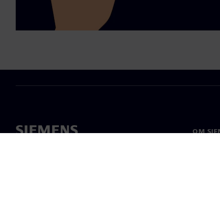
OM SIE
Om os
Ledelse
Nyheder