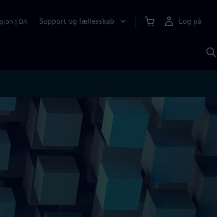
Support og fællesskab
Log på
gion
|
DA
S
m
S
A