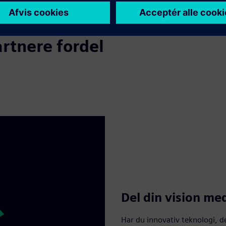
rtnere fordel
Del din vision me
Har du innovativ teknologi, d