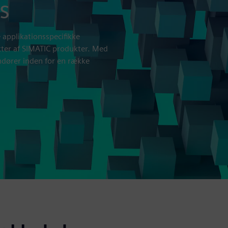
s
 applikationsspecifikke
ekter af SIMATIC produkter. Med
ndører inden for en række