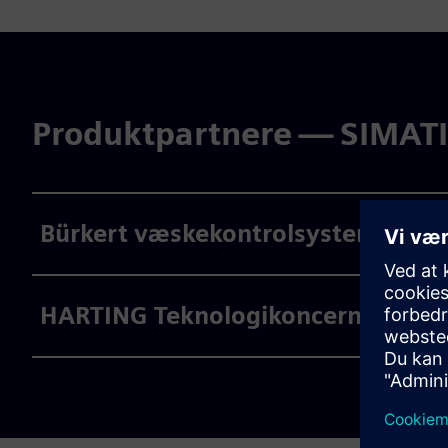
Produktpartnere — SIMAT
Bürkert væskekontrolsystemer
HARTING Teknologikoncern