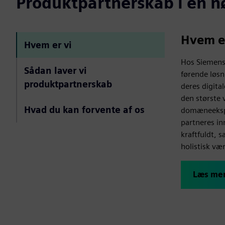
Produktpartnerskab i en n
Hvem er
Hvem er vi
Hos Siemens
Sådan laver vi
førende løsn
produktpartnerskab
deres digita
den største 
Hvad du kan forvente af os
domæneekspe
partneres in
kraftfuldt, 
holistisk vær
Læs me