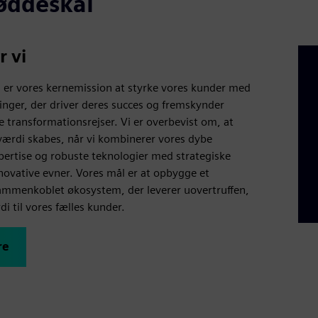
øddeskal
 vi
 er vores kernemission at styrke vores kunder med
inger, der driver deres succes og fremskynder
le transformationsrejser. Vi er overbevist om, at
værdi skabes, når vi kombinerer vores dybe
rtise og robuste teknologier med strategiske
novative evner. Vores mål er at opbygge et
sammenkoblet økosystem, der leverer uovertruffen,
di til vores fælles kunder.
re