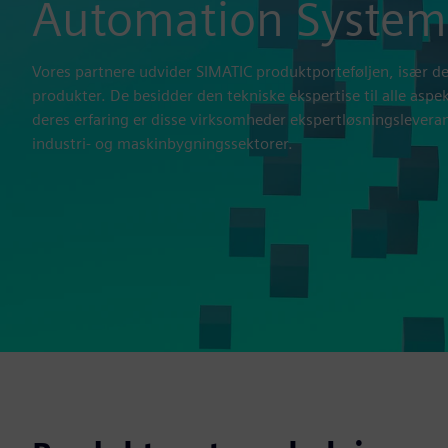
Automation System
Vores partnere udvider SIMATIC produktporteføljen, især de
produkter. De besidder den tekniske ekspertise til alle asp
deres erfaring er disse virksomheder ekspertløsningslevera
industri- og maskinbygningssektorer.