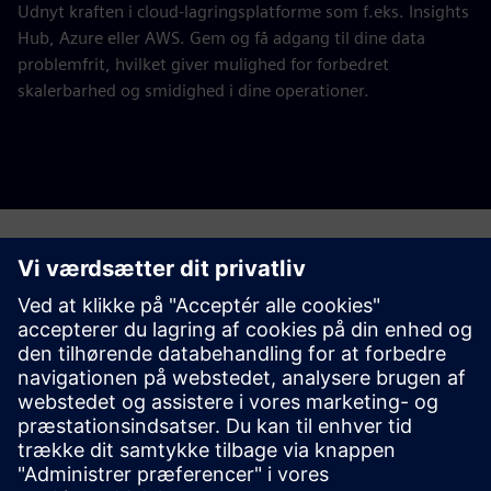
Udnyt kraften i cloud-lagringsplatforme som f.eks. Insights
Hub, Azure eller AWS. Gem og få adgang til dine data
problemfrit, hvilket giver mulighed for forbedret
skalerbarhed og smidighed i dine operationer.
Har du spørgsmål?
Lad os chatte. Nå ud, så hjælper vi dig med at finde ud
af det bedste sted at starte.
Contact us