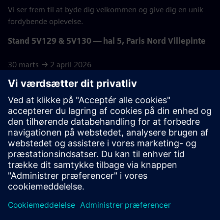
Vi ser frem til at byde dig velkommen og give dig en unik
fordybende oplevelse.
Stand 5V129 & 5V130 — hal 5, Paris Nord Villepinte
30 marts → 2 april 2026
Vores
samarbejdspartnere: