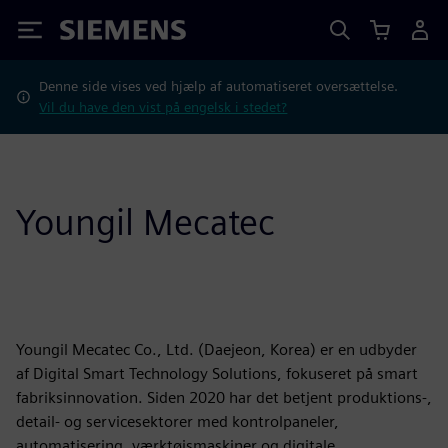
Siemens
Denne side vises ved hjælp af automatiseret oversættelse.
Vil du have den vist på engelsk i stedet?
Youngil Mecatec
Youngil Mecatec Co., Ltd. (Daejeon, Korea) er en udbyder
af Digital Smart Technology Solutions, fokuseret på smart
fabriksinnovation. Siden 2020 har det betjent produktions-,
detail- og servicesektorer med kontrolpaneler,
automatisering, værktøjsmaskiner og digitale