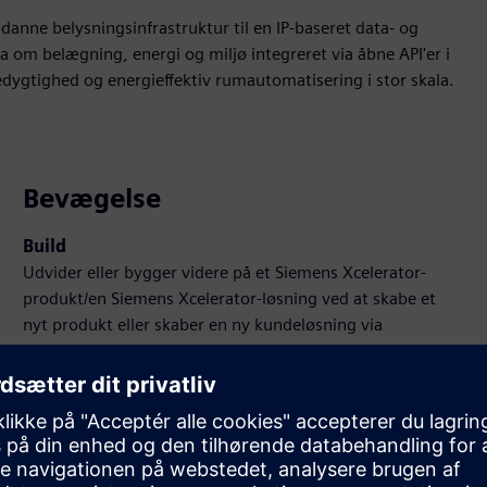
anne belysningsinfrastruktur til en IP-baseret data- og
 om belægning, energi og miljø integreret via åbne API'er i
edygtighed og energieffektiv rumautomatisering i stor skala.
Bevægelse
Build
Udvider eller bygger videre på et Siemens Xcelerator-
produkt/en Siemens Xcelerator-løsning ved at skabe et
nyt produkt eller skaber en ny kundeløsning via
integration af Siemens Xcelerator-produktet og sit eget
produkt
Sell
Videresalg/samsalg af software og digitalt aktiveret
hardware på Siemens Xcelerator