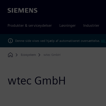
Siemens
Produkter & serviceydelser
Løsninger
Industrier
Denne side vises ved hjælp af automatiseret oversættelse.
Vil
Ecosystem
wtec GmbH
Home
wtec GmbH