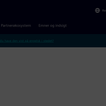
Re
Partnerøkosystem
Emner og indsigt
 du have den vist på engelsk i stedet?