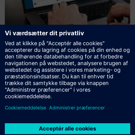
UtiliOS Smart Water Monitoring
Muliggør fjernovervågning af vand på tværs af lokaliteter
og identificerer usædvanlige brugsmønstre, der kan
indikere lækager eller systemineffektivitet, hvilket hjælper
brugerne med at reagere hurtigt for at undgå vandtab og
høje...
Få mere at vide