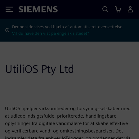
Siemens
Denne side vises ved hjælp af automatiseret oversættelse.
Vil du have den vist på engelsk i stedet?
UtiliOS Pty Ltd
UtiliOS hjælper virksomheder og forsyningsselskaber med
at udlede indsigtsfulde, prioriterede, handlingsbare
oplysninger fra digitale vandmålere for at skabe effektive
og verificerbare vand- og omkostningsbesparelser. Det
indsamler data fra enhver IoT-logger, og omdanner det via