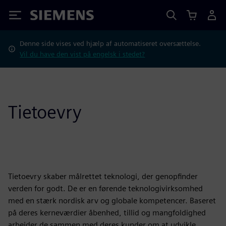
Siemens
Denne side vises ved hjælp af automatiseret oversættelse.
Vil du have den vist på engelsk i stedet?
Tietoevry
Tietoevry skaber målrettet teknologi, der genopfinder
verden for godt. De er en førende teknologivirksomhed
med en stærk nordisk arv og globale kompetencer. Baseret
på deres kerneværdier åbenhed, tillid og mangfoldighed
arbejder de sammen med deres kunder om at udvikle