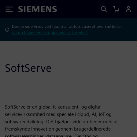
Siemens
Denne side vises ved hjælp af automatiseret oversættelse.
Vil du have den vist på engelsk i stedet?
SoftServe
SoftServe er en global it-konsulent- og digital
servicevirksomhed med speciale i cloud, AI, IoT og
softwareudvikling. Det hjælper virksomheder med at
fremskynde innovation gennem brugerdefinerede
softwareløsninger, dataanalyse, DevOps og