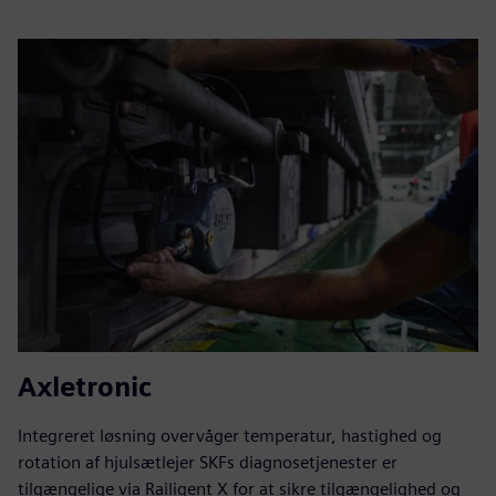
Axletronic
Integreret løsning overvåger temperatur, hastighed og
rotation af hjulsætlejer SKFs diagnosetjenester er
tilgængelige via Railigent X for at sikre tilgængelighed og