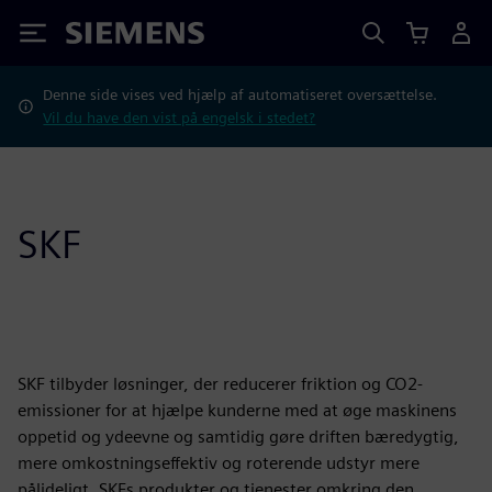
Siemens
Denne side vises ved hjælp af automatiseret oversættelse.
Vil du have den vist på engelsk i stedet?
SKF
SKF tilbyder løsninger, der reducerer friktion og CO2-
emissioner for at hjælpe kunderne med at øge maskinens
oppetid og ydeevne og samtidig gøre driften bæredygtig,
mere omkostningseffektiv og roterende udstyr mere
pålideligt. SKFs produkter og tjenester omkring den