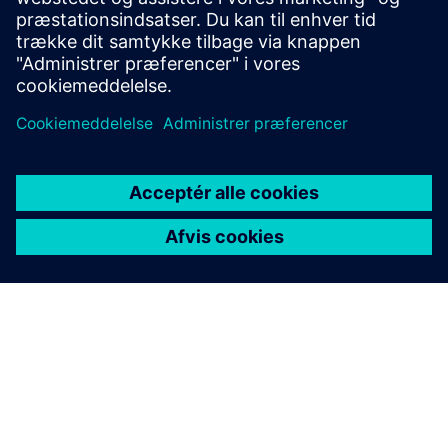
overvågning af hjulsæt
Få mere at vide