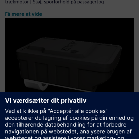
trækmotor | Støj, sporforhold på passagertog
Få mere at vide
Insight Rail
Insight Rail: nem at installere, eftermontere, trådløs