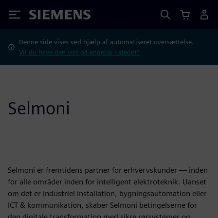
Siemens
Denne side vises ved hjælp af automatiseret oversættelse.
Vil du have den vist på engelsk i stedet?
Selmoni
Selmoni er fremtidens partner for erhvervskunder — inden
for alle områder inden for intelligent elektroteknik. Uanset
om det er industriel installation, bygningsautomation eller
ICT & kommunikation, skaber Selmoni betingelserne for
den digitale transformation med sikre rørsystemer og