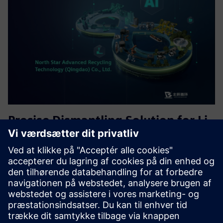
Precise Dismantling Solution for Li-
ion Battery Recycling
Præcis demonteringsløsning, opnåelse af visuel vejledning
til demonteringsprocessen af pensionerede batterier, tidlig
advarsel om farlige operationer, samarbejde mellem
mennesker og maskiner og forbedring af
produktionseffektivite...