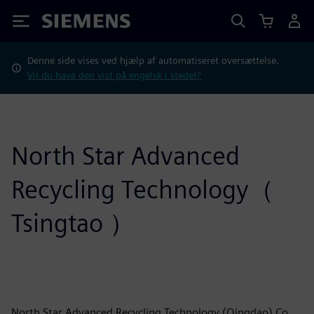
Siemens
Denne side vises ved hjælp af automatiseret oversættelse.
Vil du have den vist på engelsk i stedet?
North Star Advanced
Recycling Technology（
Tsingtao ）
North Star Advanced Recycling Technology (Qingdao) Co.,