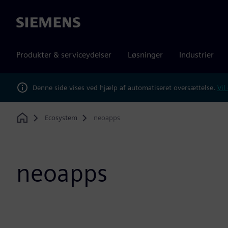
Siemens
Produkter & serviceydelser
Løsninger
Industrier
Denne side vises ved hjælp af automatiseret oversættelse.
Vil
Ecosystem
neoapps
Home
neoapps