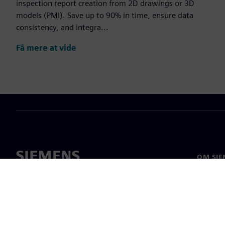
inspection report creation from 2D drawings or 3D
models (PMI). Save up to 90% in time, ensure data
consistency, and integra...
Få mere at vide
OM SIE
Om os
Ledelse
Nyheder