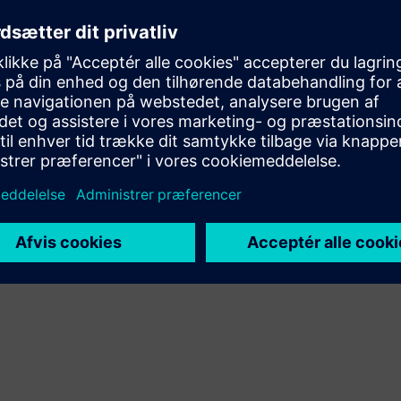
integration af Siemens Xcelerator-produktet og sit eget
produkt
Sell
Videresalg/samsalg af software og digitalt aktiveret
hardware på Siemens Xcelerator
Service
Leverer en service til et Siemens Xcelerator-produkt/en
Siemens Xcelerator-løsning, der hjælper kunden med at
implementere, integrere, betjene eller vedligeholde det
pågældende