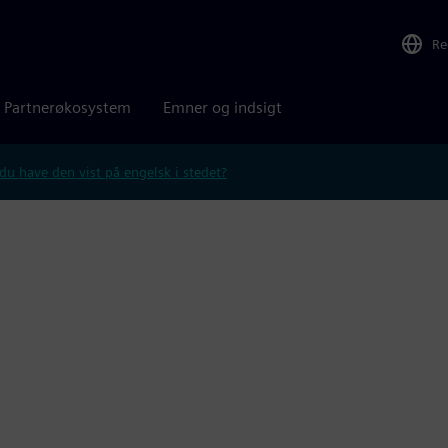
Re
Partnerøkosystem
Emner og indsigt
 du have den vist på engelsk i stedet?