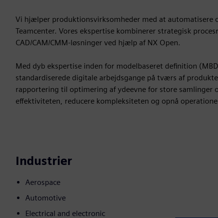
Vi hjælper produktionsvirksomheder med at automatisere og
Teamcenter. Vores ekspertise kombinerer strategisk procesr
CAD/CAM/CMM-løsninger ved hjælp af NX Open.
Med dyb ekspertise inden for modelbaseret definition (MBD)
standardiserede digitale arbejdsgange på tværs af produktets
rapportering til optimering af ydeevne for store samlinger 
effektiviteten, reducere kompleksiteten og opnå operationel
Industrier
Aerospace
Automotive
Electrical and electronic