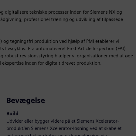
 digitalisere tekniske processer inden for Siemens NX og
ådgivning, professionel træning og udvikling af tilpassede
 og tegningsfri produktion ved hjælp af PMI etablerer vi
 livscyklus. Fra automatiseret First Article Inspection (FAI)
og robust revisionsstyring hjælper vi organisationer med at øge
 ekspertise inden for digitalt drevet produktion.
Bevægelse
Build
Udvider eller bygger videre på et Siemens Xcelerator-
produkt/en Siemens Xcelerator-løsning ved at skabe et
nyt produkt eller skaber en ny kundeløsning via