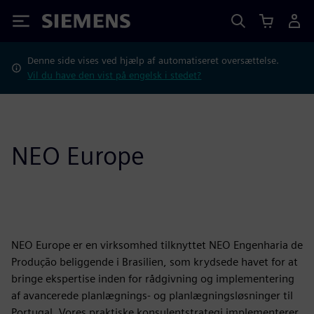
Siemens
Denne side vises ved hjælp af automatiseret oversættelse.
Vil du have den vist på engelsk i stedet?
NEO Europe
NEO Europe er en virksomhed tilknyttet NEO Engenharia de
Produção beliggende i Brasilien, som krydsede havet for at
bringe ekspertise inden for rådgivning og implementering
af avancerede planlægnings- og planlægningsløsninger til
Portugal. Vores praktiske konsulentstrategi implementerer