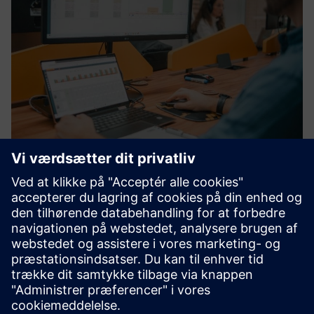
nPlan - Planning App
NPLAN er en avanceret produktiv
scenarieplanlægningsplatform, der genererer
produktionsplanlægningsscenarier agile, pålidelige og i
samarbejde, hvilket fremskynder din forsyningskædes
digitale transformation.
Få mere at vide