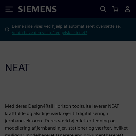
Siemens
Denne side vises ved hjælp af automatiseret oversættelse.
Vil du have den vist på engelsk i stedet?
NEAT
Med deres Design4Rail Horizon toolsuite leverer NEAT
kraftfulde og alsidige værktøjer til digitalisering i
jernbanesektoren. Deres værktøjer letter tegning og
modellering af jernbanelinjer, stationer og værfter, hvilket
muliggør modelbaseret (snarere end dokumentbaseret)