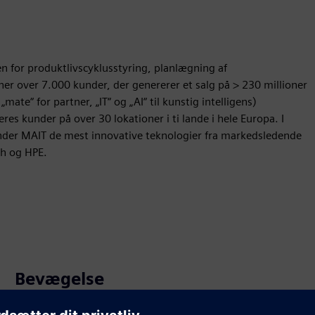
en for produktlivscyklusstyring, planlægning af
er over 7.000 kunder, der genererer et salg på > 230 millioner
te“ for partner, „IT“ og „AI“ til kunstig intelligens)
es kunder på over 30 lokationer i ti lande i hele Europa. I
nder MAIT de mest innovative teknologier fra markedsledende
ch og HPE.
Bevægelse
Sell