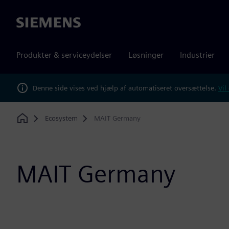
Siemens
Produkter & serviceydelser
Løsninger
Industrier
Denne side vises ved hjælp af automatiseret oversættelse.
Vil
Ecosystem
MAIT Germany
Home
MAIT Germany