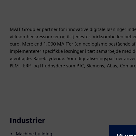
MAIT Group er partner for innovative digitale løsninger ind
virksomhedsressourcer og it-tjenester. Virksomheden betjen
euro. Mere end 1.000 MAIT'er (en neologisme bestående af „ma
implementerer specifikke løsninger i tæt samarbejde med der
øjenhøjde. Banebrydende. Som digitaliseringspartner anve
PLM-, ERP- og IT-udbydere som PTC, Siemens, Abas, Comar
Industrier
Machine building