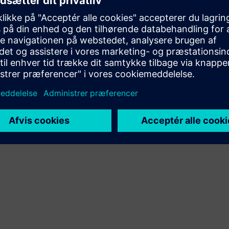
Videresalg/samsalg af software og digitalt aktiveret
hardware på Siemens Xcelerator
Service
Leverer en service til et Siemens Xcelerator-produkt/en
Siemens Xcelerator-løsning, der hjælper kunden med at
implementere, integrere, betjene eller vedligeholde det
pågældende