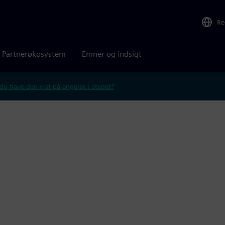
Re
Partnerøkosystem
Emner og indsigt
 du have den vist på engelsk i stedet?