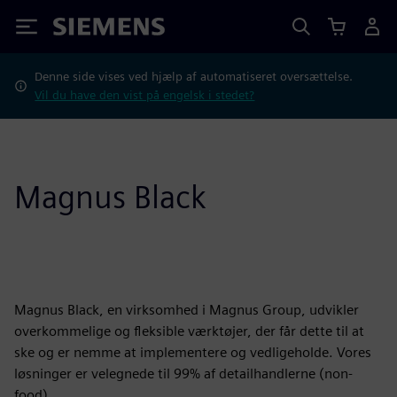
Siemens
Denne side vises ved hjælp af automatiseret oversættelse.
Vil du have den vist på engelsk i stedet?
Magnus Black
Magnus Black, en virksomhed i Magnus Group, udvikler
overkommelige og fleksible værktøjer, der får dette til at
ske og er nemme at implementere og vedligeholde. Vores
løsninger er velegnede til 99% af detailhandlerne (non-
food).