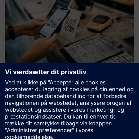
OIL
OIL, Omnichannel Integration Layer, er
ordrehåndteringssystemet, der tilbyder fleksibilitet og
lethed i den komplekse verden af omnichannel-
detailhandel. OIL styrer dine ordres livscyklus for dig og
giver et centralt overblik over...
Få mere at vide