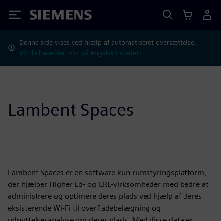
Siemens
Denne side vises ved hjælp af automatiseret oversættelse.
Vil du have den vist på engelsk i stedet?
Lambent Spaces
Lambent Spaces er en software kun rumstyringsplatform,
der hjælper Higher Ed- og CRE-virksomheder med bedre at
administrere og optimere deres plads ved hjælp af deres
eksisterende Wi-Fi til overfladebelægning og
udnyttelsesanalyse om deres plads. Med disse data er