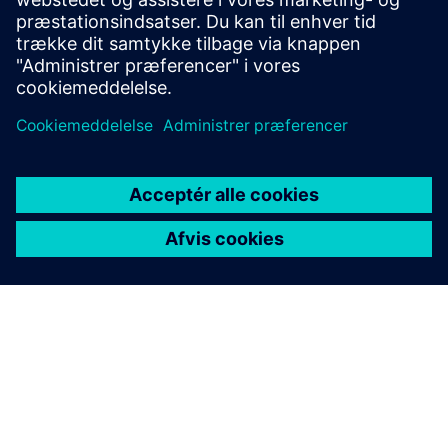
pra...
Få mere at vide