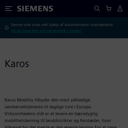
Siemens
Denne side vises ved hjælp af automatiseret oversættelse.
Vil du have den vist på engelsk i stedet?
Karos
Karos Mobility tilbyder den mest pålidelige
samkørselstjeneste til daglige ture i Europa.
Virksomhedens mål er at levere en bæredygtig
mobilitetsløsning til landdistrikter og forstæder, hvor
bilkørsel for det meste er den eneste løsning.For at gøre