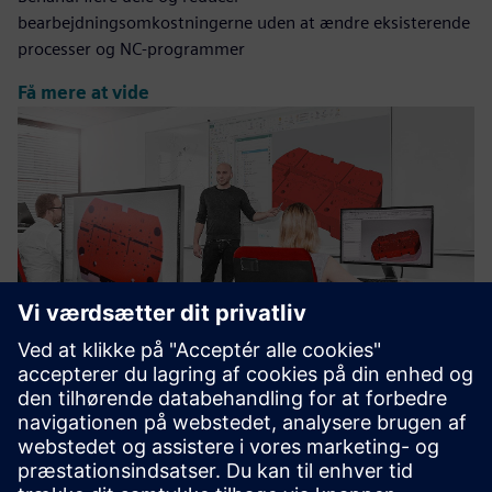
bearbejdningsomkostningerne uden at ændre eksisterende
processer og NC-programmer
Få mere at vide
Siemens NX CAM Training courses
Vi leverer nøglerne til effektiv brug af NX CAM for at drage
fuld fordel af kraften i denne CAM-software.