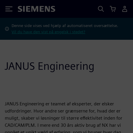
Siemens
Denne side vises ved hjælp af automatiseret oversættelse.
Vil du have den vist på engelsk i stedet?
JANUS Engineering
JANUS Engineering er teamet af eksperter, der elsker
udfordringer. Hvor andre ser grænserne for, hvad der er
muligt, skaber vi løsninger til større effektivitet inden for
CAD/CAM/PLM. I mere end 30 års aktiv brug af NX har vi
opnået et unikt væld af erfaring, som vi bruger hver dag